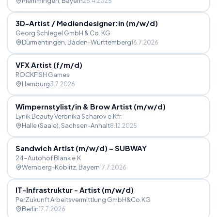
Memmingen
, Bayern
25.4.2025
3D-Artist
/
Mediendesigner:in (m
/
w
/
d)
Georg Schlegel GmbH & Co. KG
Dürmentingen
, Baden-Württemberg
16.7.2026
VFX Artist (f
/
m
/
d)
ROCKFISH Games
Hamburg
3.7.2026
Wimpernstylist
/
in & Brow Artist (m
/
w
/
d)
Lynik Beauty Veronika Scharov e.Kfr.
Halle (Saale)
, Sachsen-Anhalt
8.12.2025
Sandwich Artist (m
/
w
/
d) – SUBWAY
24-Autohof Blank e.K
Wernberg-Köblitz
, Bayern
17.7.2026
IT-Infrastruktur - Artist (m
/
w
/
d)
PerZukunft Arbeitsvermittlung GmbH&Co.KG
Berlin
17.7.2026