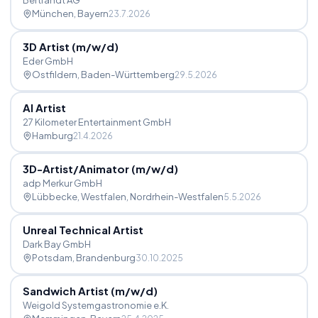
Bertrandt AG
München
, Bayern
23.7.2026
3D Artist (m
/
w
/
d)
Eder GmbH
Ostfildern
, Baden-Württemberg
29.5.2026
AI Artist
27 Kilometer Entertainment GmbH
Hamburg
21.4.2026
3D-Artist
/
Animator (m
/
w
/
d)
adp Merkur GmbH
Lübbecke, Westfalen
, Nordrhein-Westfalen
5.5.2026
Unreal Technical Artist
Dark Bay GmbH
Potsdam
, Brandenburg
30.10.2025
Sandwich Artist (m
/
w
/
d)
Weigold Systemgastronomie e.K.