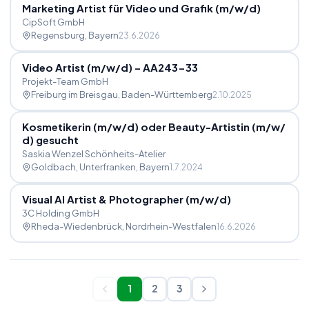
Marketing Artist für Video und Grafik (m
/
w
/
d)
CipSoft GmbH
Regensburg
, Bayern
23.6.2026
Video Artist (m
/
w
/
d) – AA243-33
Projekt-Team GmbH
Freiburg im Breisgau
, Baden-Württemberg
2.10.2025
Kosmetikerin (m
/
w
/
d) oder Beauty-Artistin (m
/
w
/
d) gesucht
Saskia Wenzel Schönheits-Atelier
Goldbach, Unterfranken
, Bayern
1.7.2024
Visual AI Artist & Photographer (m
/
w
/
d)
3C Holding GmbH
Rheda-Wiedenbrück
, Nordrhein-Westfalen
16.6.2026
1
2
3