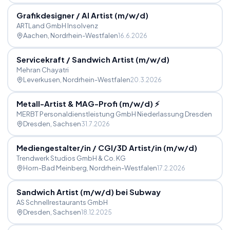
Grafikdesigner
/
AI Artist (m
/
w
/
d)
ARTLand GmbH Insolvenz
Aachen
, Nordrhein-Westfalen
16.6.2026
Servicekraft
/
Sandwich Artist (m
/
w
/
d)
Mehran Chayatri
Leverkusen
, Nordrhein-Westfalen
20.3.2026
Metall-Artist & MAG-Profi (m
/
w
/
d) ⚡
MERBT Personaldienstleistung GmbH Niederlassung Dresden
Dresden
, Sachsen
31.7.2026
Mediengestalter
/
in
/
CGI
/
3D Artist
/
in (m
/
w
/
d)
Trendwerk Studios GmbH & Co. KG
Horn-Bad Meinberg
, Nordrhein-Westfalen
17.2.2026
Sandwich Artist (m
/
w
/
d) bei Subway
AS Schnellrestaurants GmbH
Dresden
, Sachsen
18.12.2025