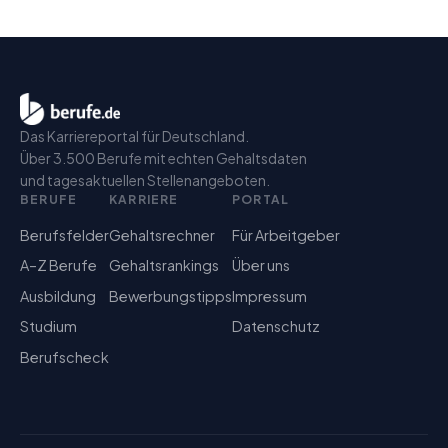
Das Karriereportal für Deutschland.
Über 3.500 Berufe mit echten Gehaltsdaten
und tagesaktuellen Stellenangeboten.
BERUFE
KARRIERE
PORTAL
Berufsfelder
Gehaltsrechner
Für Arbeitgeber
A–Z Berufe
Gehaltsrankings
Über uns
Ausbildung
Bewerbungstipps
Impressum
Studium
Datenschutz
Berufscheck