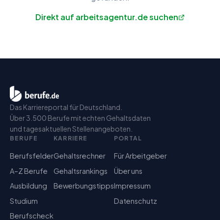
Direkt auf arbeitsagentur.de suchen
Das Karriereportal für Deutschland.
Über 3.500 Berufe mit echten Gehaltsdaten
und tagesaktuellen Stellenangeboten.
BERUFE
KARRIERE
PORTAL
Berufsfelder
Gehaltsrechner
Für Arbeitgeber
A–Z Berufe
Gehaltsrankings
Über uns
Ausbildung
Bewerbungstipps
Impressum
Studium
Datenschutz
Berufscheck