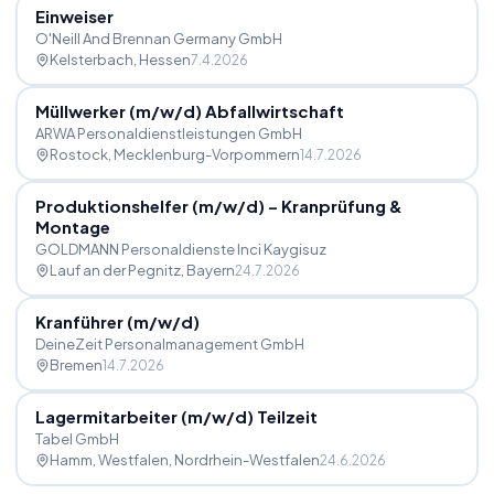
Einweiser
O'Neill And Brennan Germany GmbH
Kelsterbach
, Hessen
7.4.2026
Müllwerker (m
/
w
/
d) Abfallwirtschaft
ARWA Personaldienstleistungen GmbH
Rostock
, Mecklenburg-Vorpommern
14.7.2026
Produktionshelfer (m
/
w
/
d) – Kranprüfung &
Montage
GOLDMANN Personaldienste Inci Kaygisuz
Lauf an der Pegnitz
, Bayern
24.7.2026
Kranführer (m
/
w
/
d)
DeineZeit Personalmanagement GmbH
Bremen
14.7.2026
Lagermitarbeiter (m
/
w
/
d) Teilzeit
Tabel GmbH
Hamm, Westfalen
, Nordrhein-Westfalen
24.6.2026