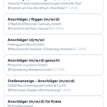
Tempton Personaldienstleistungen GmbH NL Marl
Haltern am See
, Nordrhein-Westfalen
9.7.2026
Anschläger
/
Rigger (m
/
w
/
d)
O'Neill And Brennan Germany GmbH
Frankfurt am Main
, Hessen
28.5.2026
Anschläger (d
/
m
/
w)
Frielingsdorf Nord GmbH
Neumünster, Holstein
, Schleswig-Holstein
16.7.2026
Anschläger (m
/
w
/
d) gesucht
Motion hr-solutions GmbH
Papenburg
, Niedersachsen
13.2.2026
Stellenanzeige – Anschläger (m
/
w
/
d)
GEKA Maschinenhandel GmbH & Co.KG
Mannheim
, Baden-Württemberg
8.1.2026
Anschläger (m
/
w
/
d) für Kräne
BS Pfeiffer GmbH