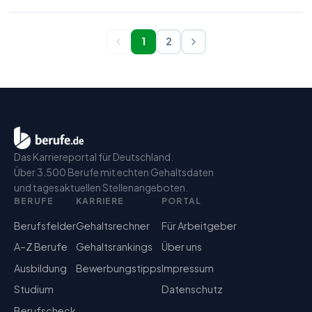
1
2
Das Karriereportal für Deutschland.
Über 3.500 Berufe mit echten Gehaltsdaten
und tagesaktuellen Stellenangeboten.
BERUFE
KARRIERE
PORTAL
Berufsfelder
Gehaltsrechner
Für Arbeitgeber
A–Z Berufe
Gehaltsrankings
Über uns
Ausbildung
Bewerbungstipps
Impressum
Studium
Datenschutz
Berufscheck