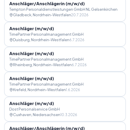
Anschläger
/
Anschlägerin (m
/
w
/
d)
Tempton Personaldienstleistungen GmbH NL Gelsenkirchen
Gladbeck
, Nordrhein-Westfalen
20.7.2026
Anschläger (m
/
w
/
d)
TimePartner Personalmanagement GmbH
Duisburg
, Nordrhein-Westfalen
6.7.2026
Anschläger (m
/
w
/
d)
TimePartner Personalmanagement GmbH
Rheinberg
, Nordrhein-Westfalen
6.7.2026
Anschläger (m
/
w
/
d)
TimePartner Personalmanagement GmbH
Krefeld
, Nordrhein-Westfalen
1.6.2026
Anschläger (m
/
w
/
d)
Dost Personalservice GmbH
Cuxhaven
, Niedersachsen
10.3.2026
Anschläger
/
Anschlägerin (m
/
w
/
d)