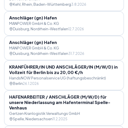
Kehl, Rhein
, Baden-Württemberg
3.8.2026
Anschläger (gn) Hafen
MANPOWER GmbH & Co. KG
Duisburg
, Nordrhein-Westfalen
12.7.2026
Anschläger (gn) Hafen
MANPOWER GmbH & Co. KG
Duisburg
, Nordrhein-Westfalen
31.7.2026
KRANFÜHRER
/
IN UND ANSCHLÄGER
/
IN (M
/
W
/
D) in
Vollzeit für Berlin bis zu 20,00 €
/
h
HandsNOW Personalservice UG (haftungsbeschränkt)
Berlin
26.1.2026
HAFENARBEITER
/
ANSCHLÄGER (M
/
W
/
D) für
unsere Niederlassung am Hafenterminal Spelle-
Venhaus
Gertzen Kranlogistik Verwaltungs GmbH
Spelle
, Niedersachsen
11.2.2025