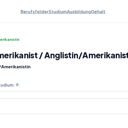
Berufsfelder
Studium
Ausbildung
Gehalt
erikanistin
erikanist
/
Anglistin
/
Amerikanist
n/Amerikanistin
tudium
0