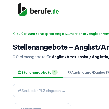
Zurück zum Berufsprofil
Anglist/Amerikanist / Anglistin/Am
Stellenangebote
–
Anglist
/
Am
0
Stellenangebote
für
Anglist/Amerikanist / Anglisti
Stellenangebote
Ausbildung/Duales S
0