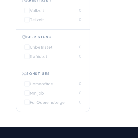
ARBEITSZEIT
Vollzeit
0
Teilzeit
0
BEFRISTUNG
Unbefristet
0
Befristet
0
SONSTIGES
Homeoffice
0
Minijob
0
Für Quereinsteiger
0