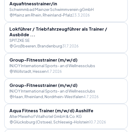
Aquafitnesstrainer
/
in
Schwimmbad Mainzer Schwimmverein gGmbH
Mainz am Rhein
, Rheinland-Pfalz
23.3.2026
Lokführer
/
Triebfahrzeugführer als Trainer
/
Ausbilde ...
SPITZKE SE
Großbeeren
, Brandenburg
31.7.2026
Group-Fitnesstrainer (m
/
w
/
d)
INJOY International Sports- an d Wellnessclubs
Wöllstadt
, Hessen
4.7.2026
Group-Fitnesstrainer (m
/
w
/
d)
INJOY International Sports- an d Wellnessclubs
Haan, Rheinland
, Nordrhein-Westfalen
4.7.2026
Aqua Fitness Trainer (m
/
w
/
d) Aushilfe
Alter Meierhof Vitalhotel GmbH & Co. KG
Glücksburg (Ostsee)
, Schleswig-Holstein
10.7.2026