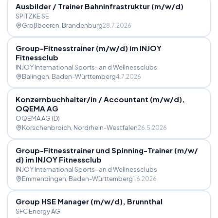
Ausbilder
/
Trainer Bahninfrastruktur (m
/
​w
/
​d)
SPITZKE SE
Großbeeren
, Brandenburg
28.7.2026
Group-Fitnesstrainer (m
/
w
/
d) im INJOY
Fitnessclub
INJOY International Sports- an d Wellnessclubs
Balingen
, Baden-Württemberg
4.7.2026
Konzernbuchhalter
/
in
/
Accountant (m
/
w
/
d),
OQEMA AG
OQEMA AG (D)
Korschenbroich
, Nordrhein-Westfalen
26.5.2026
Group-Fitnesstrainer und Spinning-Trainer (m
/
w
/
d) im INJOY Fitnessclub
INJOY International Sports- an d Wellnessclubs
Emmendingen
, Baden-Württemberg
1.6.2026
Group HSE Manager (m
/
w
/
d), Brunnthal
SFC Energy AG