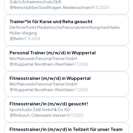
Gabi's Schwimmschule GbR
Nienstädt bei Stadthagen
, Niedersachsen
18.12.2025
Trainer*in für Kurse und Reha gesucht
Der Rote Punkt Medizinische Personalvermittlung med Heike
Müller-Weging
Berlin
17.8.2024
Personal Trainer (m
/
w
/
d) in Wuppertal
Nils Makowski Personal Trainer GmbH
Wuppertal
, Nordrhein-Westfalen
7.1.2026
Fitnesstrainer (m
/
w
/
d) in Wuppertal
Nils Makowski Personal Trainer GmbH
Wuppertal
, Nordrhein-Westfalen
7.1.2026
Fitnesstrainer
/
in (m
/
w
/
d) gesucht!
Sportstudio Zeiß GmbH & Co. KG
Rimbach, Odenwald
, Hessen
18.11.2025
Fitnesstrainer
/
in (m
/
w
/
d) in Teilzeit für unser Team