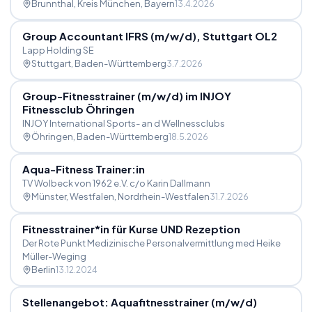
Brunnthal, Kreis München
, Bayern
13.4.2026
Group Accountant IFRS (m
/
w
/
d), Stuttgart OL2
Lapp Holding SE
Stuttgart
, Baden-Württemberg
3.7.2026
Group-Fitnesstrainer (m
/
w
/
d) im INJOY
Fitnessclub Öhringen
INJOY International Sports- an d Wellnessclubs
Öhringen
, Baden-Württemberg
18.5.2026
Aqua-Fitness Trainer:in
TV Wolbeck von 1962 e.V. c/o Karin Dallmann
Münster, Westfalen
, Nordrhein-Westfalen
31.7.2026
Fitnesstrainer*in für Kurse UND Rezeption
Der Rote Punkt Medizinische Personalvermittlung med Heike
Müller-Weging
Berlin
13.12.2024
Stellenangebot: Aquafitnesstrainer (m
/
w
/
d)