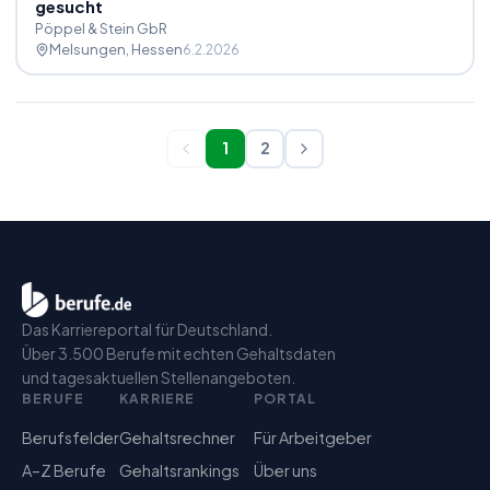
gesucht
Pöppel & Stein GbR
Melsungen
, Hessen
6.2.2026
1
2
Das Karriereportal für Deutschland.
Über 3.500 Berufe mit echten Gehaltsdaten
und tagesaktuellen Stellenangeboten.
BERUFE
KARRIERE
PORTAL
Berufsfelder
Gehaltsrechner
Für Arbeitgeber
A–Z Berufe
Gehaltsrankings
Über uns