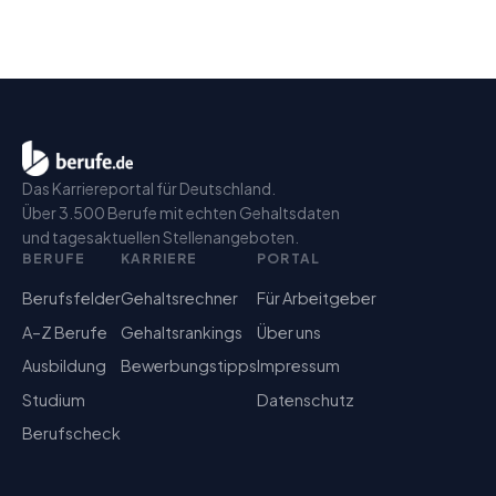
Das Karriereportal für Deutschland.
Über 3.500 Berufe mit echten Gehaltsdaten
und tagesaktuellen Stellenangeboten.
BERUFE
KARRIERE
PORTAL
Berufsfelder
Gehaltsrechner
Für Arbeitgeber
A–Z Berufe
Gehaltsrankings
Über uns
Ausbildung
Bewerbungstipps
Impressum
Studium
Datenschutz
Berufscheck