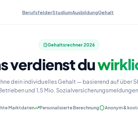
Berufsfelder
Studium
Ausbildung
Gehalt
Gehaltsrechner
2026
s verdienst du
wirkli
hne dein individuelles Gehalt — basierend auf über 
Betrieben und 1,5 Mio. Sozialversicherungsmeldungen
hte Marktdaten
Personalisierte Berechnung
Anonym & kost