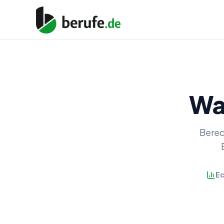
Wa
Berec
Ec