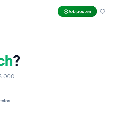
Job posten
ch
?
58.000
.
enlos