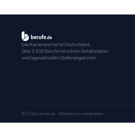
Das Karriereportal für Deutschland.
Über 3.500 Berufe mit echten Gehaltsdaten
und tagesaktuellen Stellenangeboten.
©
2026
berufe.de – Alle Rechte vorbehalten