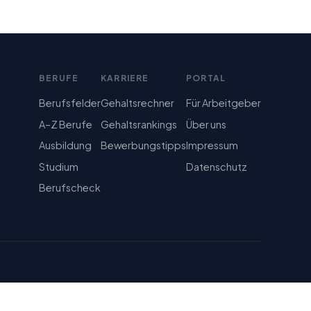
BERUFE
KARRIERE
PORTAL
Berufsfelder
Gehaltsrechner
Für Arbeitgeber
A–Z Berufe
Gehaltsrankings
Über uns
Ausbildung
Bewerbungstipps
Impressum
Studium
Datenschutz
Berufscheck