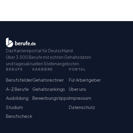
Das Karriereportal für Deutschland.
Über 3.500 Berufe mit echten Gehaltsdaten
und tagesaktuellen Stellenangeboten.
BERUFE
KARRIERE
PORTAL
Berufsfelder
Gehaltsrechner
Für Arbeitgeber
A–Z Berufe
Gehaltsrankings
Über uns
Ausbildung
Bewerbungstipps
Impressum
Studium
Datenschutz
Berufscheck