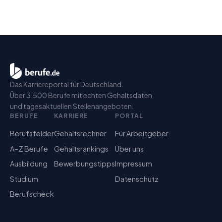
Das Karriereportal für Deutschland.
Über 3.500 Berufe mit echten Gehaltsdaten
und tagesaktuellen Stellenangeboten.
BERUFE
KARRIERE
PORTAL
Berufsfelder
Gehaltsrechner
Für Arbeitgeber
A–Z Berufe
Gehaltsrankings
Über uns
Ausbildung
Bewerbungstipps
Impressum
Studium
Datenschutz
Berufscheck