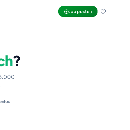
Job posten
ch
?
58.000
.
enlos