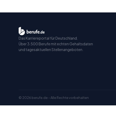
Das Karriereportal für Deutschland.
Über 3.500 Berufe mit echten Gehaltsdaten
und tagesaktuellen Stellenangeboten.
©
2026
berufe.de – Alle Rechte vorbehalten