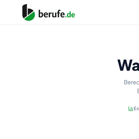
Wa
Berec
Ec