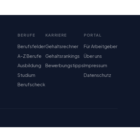
BERUFE
KARRIERE
PORTAL
Berufsfelder
Gehaltsrechner
Für Arbeitgeber
A–Z Berufe
Gehaltsrankings
Über uns
Ausbildung
Bewerbungstipps
Impressum
Studium
Datenschutz
Berufscheck