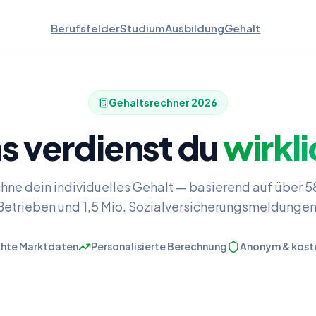
Berufsfelder
Studium
Ausbildung
Gehalt
Gehaltsrechner
2026
s verdienst du
wirkli
hne dein individuelles Gehalt — basierend auf über 
Betrieben und 1,5 Mio. Sozialversicherungsmeldungen
hte Marktdaten
Personalisierte Berechnung
Anonym & kost