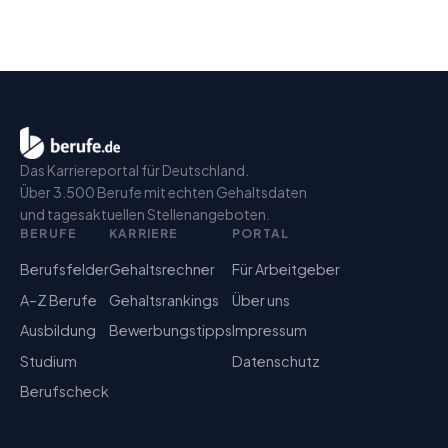
Das Karriereportal für Deutschland.
Über 3.500 Berufe mit echten Gehaltsdaten
und tagesaktuellen Stellenangeboten.
BERUFE
KARRIERE
PORTAL
Berufsfelder
Gehaltsrechner
Für Arbeitgeber
A–Z Berufe
Gehaltsrankings
Über uns
Ausbildung
Bewerbungstipps
Impressum
Studium
Datenschutz
Berufscheck