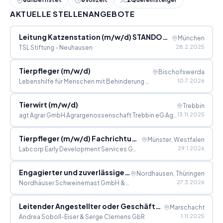
AKTUELLE STELLENANGEBOTE
Leitung Katzenstation (m/w/d) STANDORT: KATZENSTATION MÜNCHEN
München
28.2.2025
TSL Stiftung - Neuhausen
Tierpfleger (m/w/d)
Bischofswerda
10.7.2026
Lebenshilfe für Menschen mit Behinderung e.V. Angestellte
Tierwirt (m/w/d)
Trebbin
13.11.2025
agt Agrar GmbH Agrargenossenschaft Trebbin eG Agrargenossenschaft Trebbin eG
Tierpfleger (m/w/d) Fachrichtung Forschung und Klinik
Münster, Westfalen
29.1.2026
Labcorp Early Development Services GmbH
Engagierter und zuverlässiger Allround Tierpfleger (m/w/d) gesucht
Nordhausen, Thüringen
27.3.2026
Nordhäuser Schweinemast GmbH & Co. KG
Leitender Angestellter oder Geschäftspartner (m/w/d) für unsere Hundepension gesucht
Marschacht
1.11.2025
Andrea Soboll-Eiser & Serge Clemens GbR