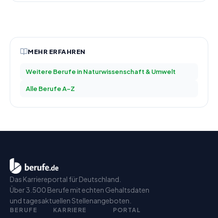
MEHR ERFAHREN
Weitere Berufe in
Naturwissenschaft & Umwelt
Alle Berufe A–Z
Das Karriereportal für Deutschland.
Über 3.500 Berufe mit echten Gehaltsdaten
und tagesaktuellen Stellenangeboten.
BERUFE
KARRIERE
PORTAL