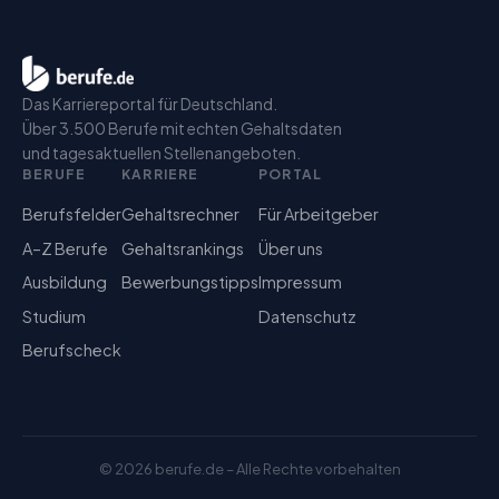
Das Karriereportal für Deutschland.
Über 3.500 Berufe mit echten Gehaltsdaten
und tagesaktuellen Stellenangeboten.
BERUFE
KARRIERE
PORTAL
Berufsfelder
Gehaltsrechner
Für Arbeitgeber
A–Z Berufe
Gehaltsrankings
Über uns
Ausbildung
Bewerbungstipps
Impressum
Studium
Datenschutz
Berufscheck
©
2026
berufe.de – Alle Rechte vorbehalten