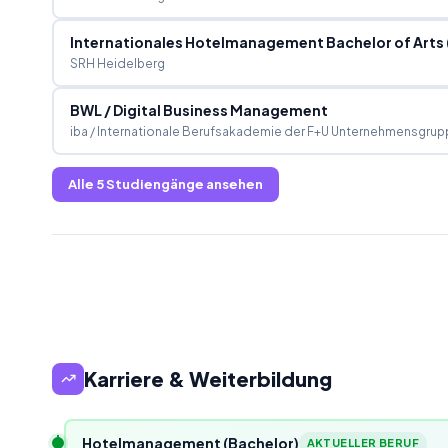
Internationales Hotelmanagement Bachelor of Arts 
SRH Heidelberg
BWL / Digital Business Management
iba / Internationale Berufsakademie der F+U Unternehmensgrup
Alle
5
Studiengänge ansehen
Karriere & Weiterbildung
Hotelmanagement (Bachelor)
AKTUELLER BERUF