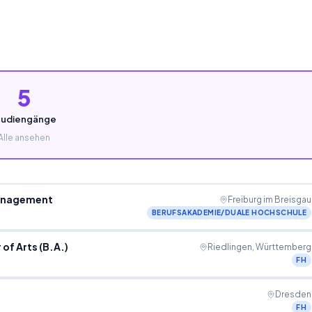
5
tudiengänge
Alle ansehen
management
Freiburg im Breisgau
BERUFSAKADEMIE/DUALE HOCHSCHULE
f Arts (B.A.)
Riedlingen, Württemberg
FH
Dresden
FH