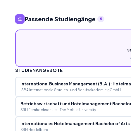
Passende Studiengänge
5
S
STUDIENANGEBOTE
International Business Management (B.A.): Hotel
ISBA Internationale Studien- und Berufsakademie gGmbH
Betriebswirtschaft und Hotelmanagement Bachelor o
SRH Fernhochschule - The Mobile University
Internationales Hotelmanagement Bachelor of Arts
SRH Heidelberg