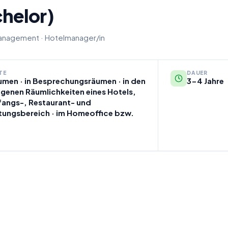
helor)
lmanagement
·
Hotelmanager/in
TE
DAUER
umen · in Besprechungsräumen · in den
3-4 Jahre
genen Räumlichkeiten eines Hotels,
fangs-, Restaurant- und
tungsbereich · im Homeoffice bzw.