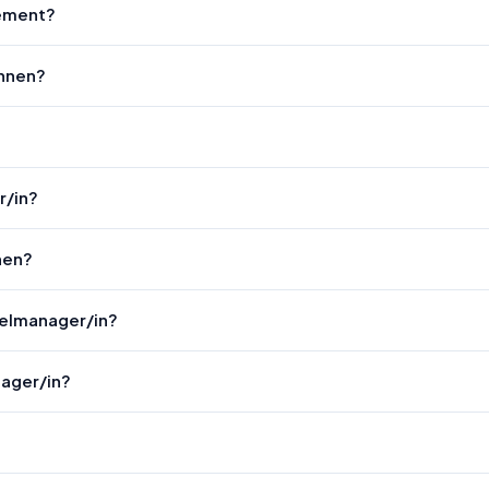
gement?
innen?
r/in?
hen?
telmanager/in?
nager/in?