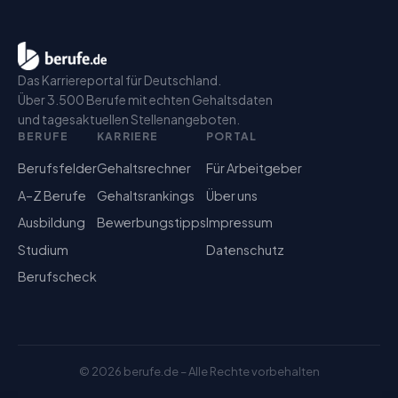
Das Karriereportal für Deutschland.
Über 3.500 Berufe mit echten Gehaltsdaten
und tagesaktuellen Stellenangeboten.
BERUFE
KARRIERE
PORTAL
Berufsfelder
Gehaltsrechner
Für Arbeitgeber
A–Z Berufe
Gehaltsrankings
Über uns
Ausbildung
Bewerbungstipps
Impressum
Studium
Datenschutz
Berufscheck
©
2026
berufe.de – Alle Rechte vorbehalten