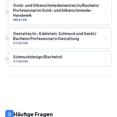
Gold- und Silberschmiedemeister
/
in
/
Bachelor
Professional im Gold- und Silberschmiede-
Handwerk
MEISTER
Gestalter
/
in - Edelstein, Schmuck und Gerät
/
Bachelor Professional in Gestaltung
STUDIUM
Schmuckdesign (Bachelor)
STUDIUM
Häufige Fragen