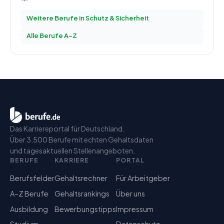
Weitere Berufe in
Schutz & Sicherheit
Alle Berufe A–Z
Das Karriereportal für Deutschland.
Über 3.500 Berufe mit echten Gehaltsdaten
und tagesaktuellen Stellenangeboten.
BERUFE
KARRIERE
PORTAL
Berufsfelder
Gehaltsrechner
Für Arbeitgeber
A–Z Berufe
Gehaltsrankings
Über uns
Ausbildung
Bewerbungstipps
Impressum