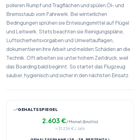
polieren Rumpf und Tragflächen und spülen Öl- und
Bremsstaub vom Fahrwerk. Bei winterlichen
Bedingungen sprühen sie Enteisungsmittel auf Flügel
und Leitwerk. Stets beachten sie Reinigungspläne,
Luftsicherheitsvorgaben und Umweltauflagen,
dokumentieren ihre Arbeit und melden Schäden an die
Technik. Oft arbeiten sie unter hohem Zeitdruck, weil
das Boarding bald beginnt. So startet das Flugzeug
sauber, hygienisch und sicher in den nächsten Einsatz.
GEHALTSSPIEGEL
2.603
€
/ Monat (brutto)
≈
31.236
€ / Jahr
GEHALTSSPANNE (25.–75. PERZENTIL)