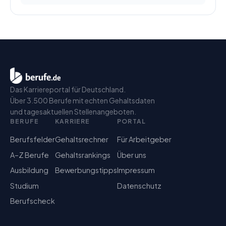
Das Karriereportal für Deutschland.
Über 3.500 Berufe mit echten Gehaltsdaten
und tagesaktuellen Stellenangeboten.
BERUFE
KARRIERE
PORTAL
Berufsfelder
Gehaltsrechner
Für Arbeitgeber
A–Z Berufe
Gehaltsrankings
Über uns
Ausbildung
Bewerbungstipps
Impressum
Studium
Datenschutz
Berufscheck