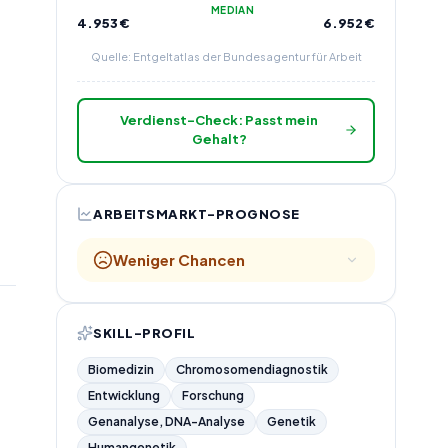
MEDIAN
4.953
€
6.952
€
Quelle: Entgeltatlas der Bundesagentur für Arbeit
Verdienst-Check: Passt mein
Gehalt?
ARBEITSMARKT-PROGNOSE
Weniger Chancen
SKILL-PROFIL
Biomedizin
Chromosomendiagnostik
Entwicklung
Forschung
Genanalyse, DNA-Analyse
Genetik
Humangenetik