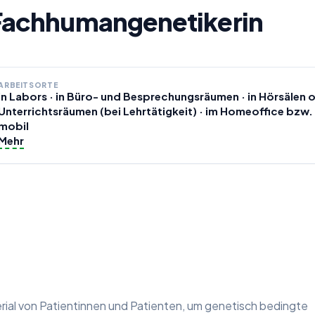
achhumangenetikerin
ARBEITSORTE
in Labors · in Büro- und Besprechungsräumen · in Hörsälen 
Unterrichtsräumen (bei Lehrtätigkeit) · im Homeoffice bzw.
mobil
Mehr
al von Patientinnen und Patienten, um genetisch bedingte