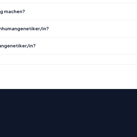
dig machen?
chhumangenetiker/in?
angenetiker/in?