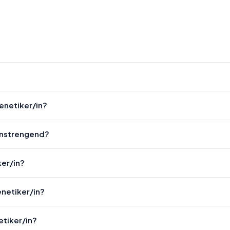
enetiker/in?
 anstrengend?
ker/in?
enetiker/in?
tiker/in?