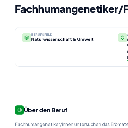
Fachhumangenetiker/F
BERUFSFELD
Naturwissenschaft & Umwelt
Über den Beruf
Fachhumangenetiker/innen untersuchen das Erbmateri