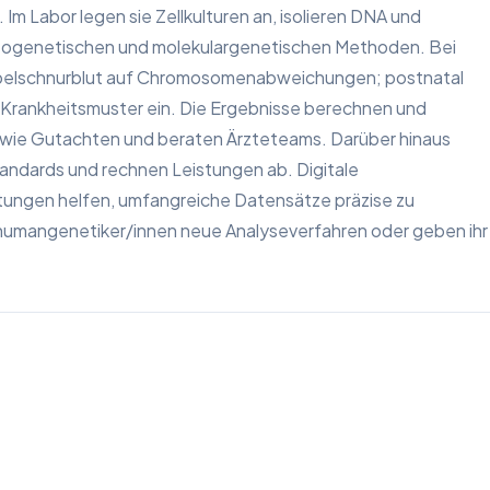
m Labor legen sie Zellkulturen an, isolieren DNA und
togenetischen und molekulargenetischen Methoden. Bei
Nabelschnurblut auf Chromosomenabweichungen; postnatal
e Krankheitsmuster ein. Die Ergebnisse berechnen und
sowie Gutachten und beraten Ärzteteams. Darüber hinaus
tandards und rechnen Leistungen ab. Digitale
ungen helfen, umfangreiche Datensätze präzise zu
hhumangenetiker/innen neue Analyseverfahren oder geben ihr