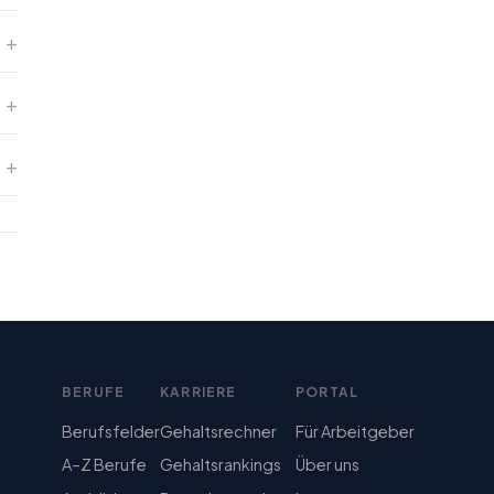
BERUFE
KARRIERE
PORTAL
Berufsfelder
Gehaltsrechner
Für Arbeitgeber
A–Z Berufe
Gehaltsrankings
Über uns