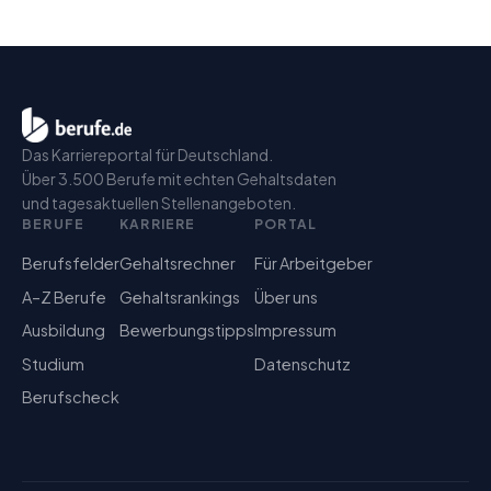
Das Karriereportal für Deutschland.
Über 3.500 Berufe mit echten Gehaltsdaten
und tagesaktuellen Stellenangeboten.
BERUFE
KARRIERE
PORTAL
Berufsfelder
Gehaltsrechner
Für Arbeitgeber
A–Z Berufe
Gehaltsrankings
Über uns
Ausbildung
Bewerbungstipps
Impressum
Studium
Datenschutz
Berufscheck