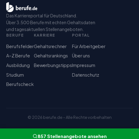
Das Karriereportal für Deutschland.
Über 3.500 Berufe mit echten Gehaltsdaten
und tagesaktuellen Stellenangeboten.
BERUFE
KARRIERE
PORTAL
Berufsfelder
Gehaltsrechner
Für Arbeitgeber
A–Z Berufe
Gehaltsrankings
Über uns
Ausbildung
Bewerbungstipps
Impressum
Studium
Datenschutz
Berufscheck
©
2026
berufe.de – Alle Rechte vorbehalten
857
Stellenangebote
ansehen