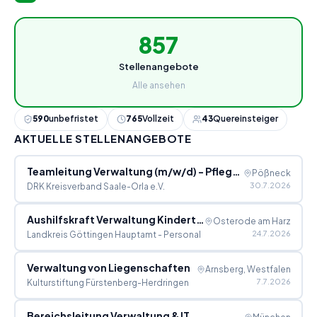
857
Stellenangebote
Alle ansehen
590
unbefristet
765
Vollzeit
43
Quereinsteiger
AKTUELLE STELLENANGEBOTE
Teamleitung Verwaltung (m/w/d) - Pflegeheim Pößneck
Pößneck
30.7.2026
DRK Kreisverband Saale-Orla e.V.
Aushilfskraft Verwaltung Kindertagespflege (m/w/d)
Osterode am Harz
24.7.2026
Landkreis Göttingen Hauptamt - Personal
Verwaltung von Liegenschaften
Arnsberg, Westfalen
7.7.2026
Kulturstiftung Fürstenberg-Herdringen
Bereichsleitung Verwaltung & IT