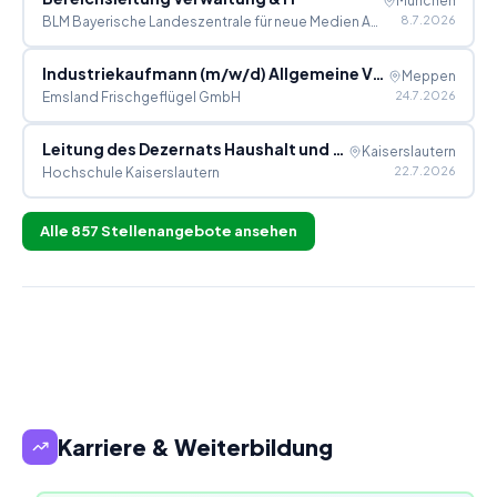
München
8.7.2026
BLM Bayerische Landeszentrale für neue Medien Anstalt des öffentl.Rechts
Industriekaufmann (m/w/d) Allgemeine Verwaltung
Meppen
24.7.2026
Emsland Frischgeflügel GmbH
Leitung des Dezernats Haushalt und Allgemeine Verwaltung
Kaiserslautern
22.7.2026
Hochschule Kaiserslautern
Alle
857
Stellenangebote ansehen
Karriere & Weiterbildung