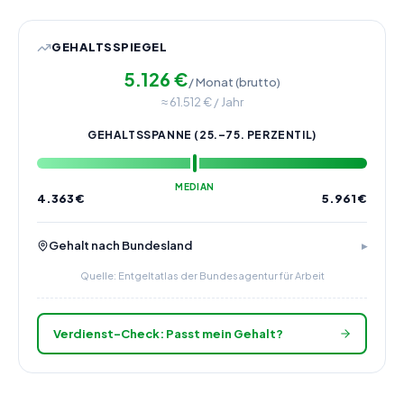
GEHALTSSPIEGEL
5.126
€
/ Monat (brutto)
≈
61.512
€ / Jahr
GEHALTSSPANNE (25.–75. PERZENTIL)
MEDIAN
4.363
€
5.961
€
Gehalt nach Bundesland
Quelle: Entgeltatlas der Bundesagentur für Arbeit
Verdienst-Check: Passt mein Gehalt?