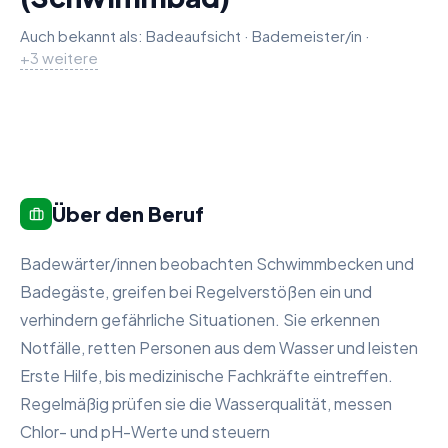
Auch bekannt als:
Badeaufsicht
·
Bademeister/in
Schwimmauf
Schwimmbad
Lifeguard (
·
+
3
weitere
Über den Beruf
Badewärter/innen beobachten Schwimmbecken und
Badegäste, greifen bei Regelverstößen ein und
verhindern gefährliche Situationen. Sie erkennen
Notfälle, retten Personen aus dem Wasser und leisten
Erste Hilfe, bis medizinische Fachkräfte eintreffen.
Regelmäßig prüfen sie die Wasserqualität, messen
Chlor- und pH-Werte und steuern