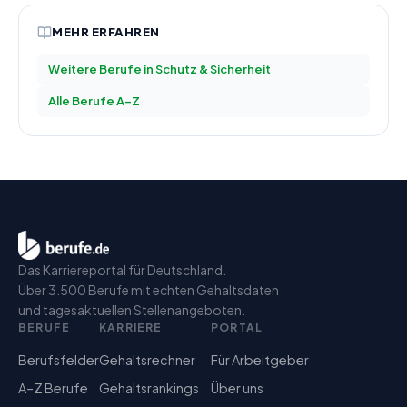
MEHR ERFAHREN
Weitere Berufe in
Schutz & Sicherheit
Alle Berufe A–Z
Das Karriereportal für Deutschland.
Über 3.500 Berufe mit echten Gehaltsdaten
und tagesaktuellen Stellenangeboten.
BERUFE
KARRIERE
PORTAL
Berufsfelder
Gehaltsrechner
Für Arbeitgeber
A–Z Berufe
Gehaltsrankings
Über uns