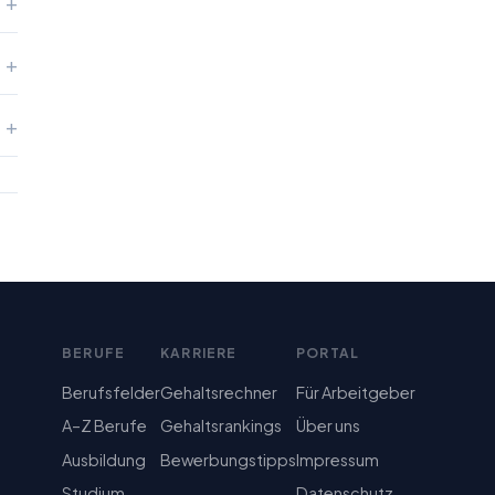
BERUFE
KARRIERE
PORTAL
Berufsfelder
Gehaltsrechner
Für Arbeitgeber
A–Z Berufe
Gehaltsrankings
Über uns
Ausbildung
Bewerbungstipps
Impressum
Studium
Datenschutz