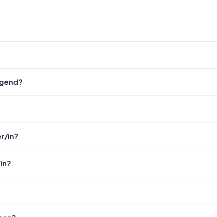
engend?
r/in?
in?