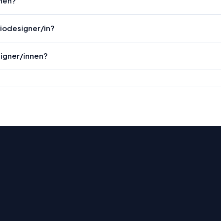
chen?
diodesigner/in?
signer/innen?