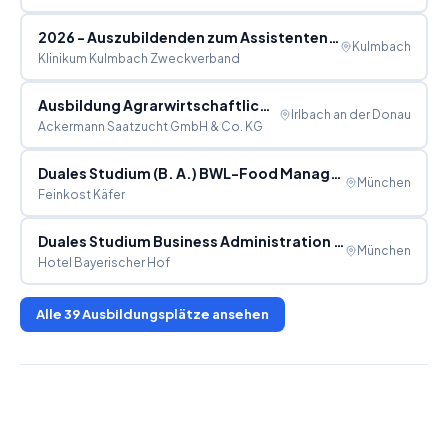
2026 - Auszubildenden zum Assistenten für Ernährung und Versorgung/Hauswirtschafter (m/w/d)
Kulmbach
Klinikum Kulmbach Zweckverband
Ausbildung Agrarwirtschaftlich-technische/r Assistent/in 2026 (m/w/d) - Praktikum möglich
Irlbach an der Donau
Ackermann Saatzucht GmbH & Co. KG
Duales Studium (B. A.) BWL-Food Management
München
Feinkost Käfer
Duales Studium Business Administration für 2026
München
Hotel Bayerischer Hof
Alle
39
Ausbildungsplätze ansehen