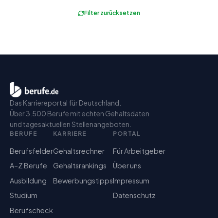
Filter zurücksetzen
Das Karriereportal für Deutschland.
Über 3.500 Berufe mit echten Gehaltsdaten
und tagesaktuellen Stellenangeboten.
BERUFE
KARRIERE
PORTAL
Berufsfelder
Gehaltsrechner
Für Arbeitgeber
A–Z Berufe
Gehaltsrankings
Über uns
Ausbildung
Bewerbungstipps
Impressum
Studium
Datenschutz
Berufscheck