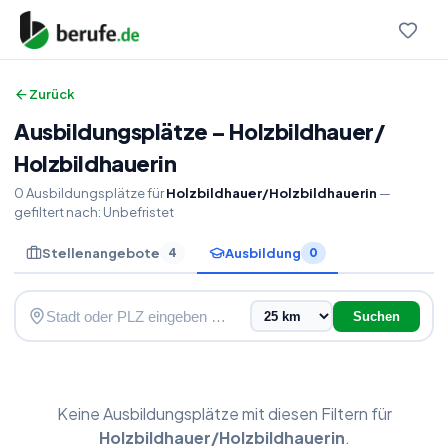
Zurück
Ausbildungsplätze
–
Holzbildhauer
/
Holzbildhauerin
0
Ausbildungsplätze
für
Holzbildhauer/Holzbildhauerin
—
gefiltert nach:
Unbefristet
Stellenangebote
Ausbildung
4
0
Suchen
Keine
Ausbildungsplätze
mit diesen Filtern für
Holzbildhauer/Holzbildhauerin
.